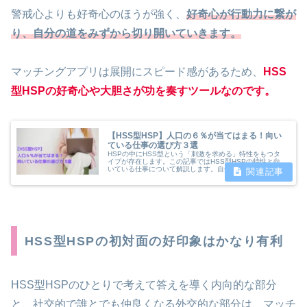
警戒心よりも好奇心のほうが強く、
好奇心が行動力に繋が
り、自分の道をみずから切り開いてい
きます。
マッチングアプリは展開にスピード感があるため、
HSS
型HSPの好奇心や大胆さが功を奏すツールなのです。
【HSS型HSP】人口の６％が当てはまる！向い
ている仕事の選び方３選
HSPの中にHSS型という「刺激を求める」特性をもつタ
イプが存在します。この記事ではHSS型HSPの特性と向
いている仕事について解説します。自分に合った仕事で活
躍しちゃいましょう！
HSS型HSPの初対面の好印象はかなり有利
HSS型HSPのひとりで考えて答えを導く内向的な部分
と、社交的で誰とでも仲良くなる外交的な部分は、マッチ